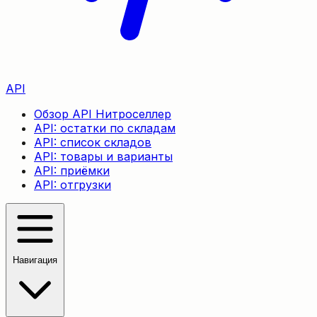
API
Обзор API Нитроселлер
API: остатки по складам
API: список складов
API: товары и варианты
API: приёмки
API: отгрузки
Навигация