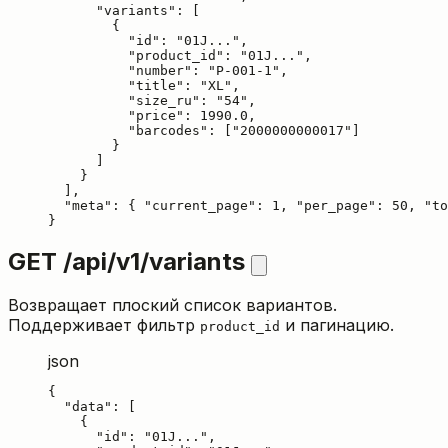
      "variants": [

        {

          "id": "01J...",

          "product_id": "01J...",

          "number": "P-001-1",

          "title": "XL",

          "size_ru": "54",

          "price": 1990.0,

          "barcodes": ["2000000000017"]

        }

      ]

    }

  ],

  "meta": { "current_page": 1, "per_page": 50, "to
}
GET /api/v1/variants
Возвращает плоский список вариантов.
Поддерживает фильтр
и пагинацию.
product_id
json
{

  "data": [

    {

      "id": "01J...",
