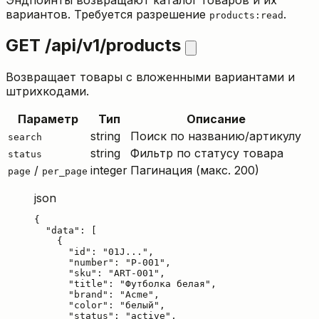
вариантов. Требуется разрешение
.
products:read
GET /api/v1/products
Возвращает товары с вложенными вариантами и
штрихкодами.
Параметр
Тип
Описание
string
Поиск по названию/артикулу
search
string
Фильтр по статусу товара
status
/
integer
Пагинация (макс. 200)
page
per_page
json
{

  "data": [

    {

      "id": "01J...",

      "number": "P-001",

      "sku": "ART-001",

      "title": "Футболка белая",

      "brand": "Acme",

      "color": "белый",

      "status": "active",
