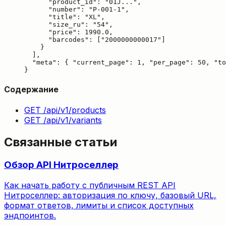
      "product_id": "01J...",

      "number": "P-001-1",

      "title": "XL",

      "size_ru": "54",

      "price": 1990.0,

      "barcodes": ["2000000000017"]

    }

  ],

  "meta": { "current_page": 1, "per_page": 50, "to
}
Содержание
GET /api/v1/products
GET /api/v1/variants
Связанные статьи
Обзор API Нитроселлер
Как начать работу с публичным REST API
Нитроселлер: авторизация по ключу, базовый URL,
формат ответов, лимиты и список доступных
эндпоинтов.