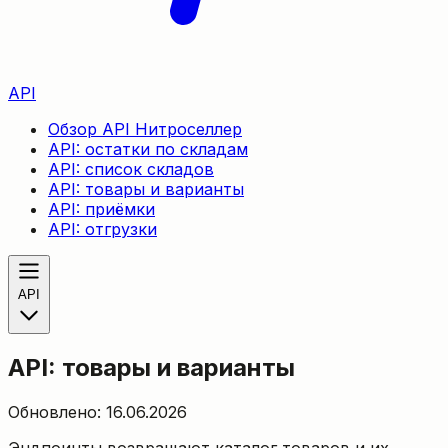
API
Обзор API Нитроселлер
API: остатки по складам
API: список складов
API: товары и варианты
API: приёмки
API: отгрузки
API
API: товары и варианты
Обновлено: 16.06.2026
Эндпоинты возвращают каталог товаров и их