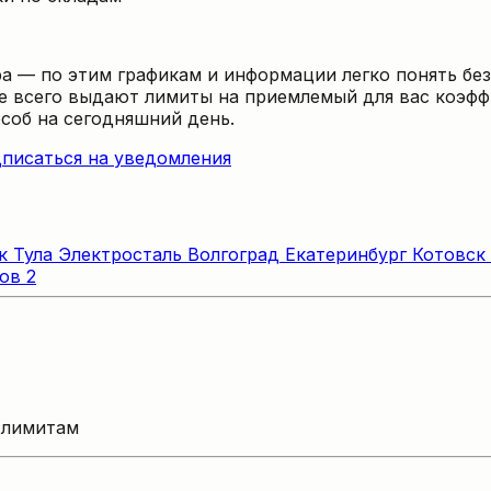
а — по этим графикам и информации легко понять без
ее всего выдают лимиты на приемлемый для вас коэфф
соб на сегодняшний день.
писаться на уведомления
ск
Тула
Электросталь
Волгоград
Екатеринбург
Котовск
ов 2
о лимитам