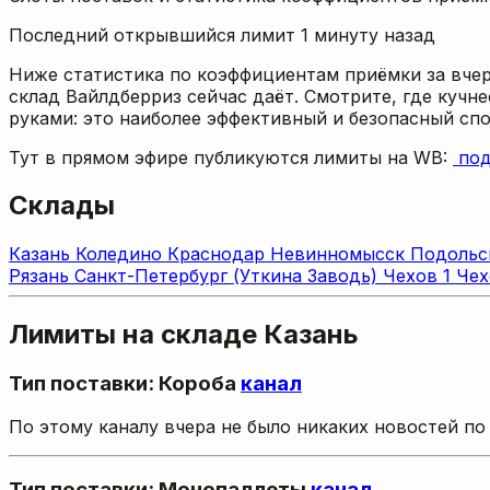
Последний открывшийся лимит 1 минуту назад
Ниже статистика по коэффициентам приёмки за вчер
склад Вайлдберриз сейчас даёт. Смотрите, где кучн
руками: это наиболее эффективный и безопасный спо
Тут в прямом эфире публикуются лимиты на WB:
под
Склады
Казань
Коледино
Краснодар
Невинномысск
Подоль
Рязань
Санкт-Петербург (Уткина Заводь)
Чехов 1
Чех
Лимиты на складе Казань
Тип поставки: Короба
канал
По этому каналу вчера не было никаких новостей п
Тип поставки: Монопаллеты
канал