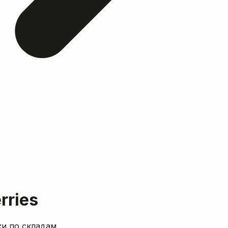
rries
ки по складам